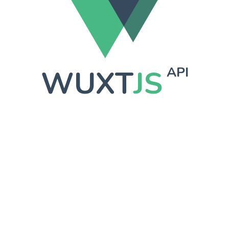
WUXT
JS
API