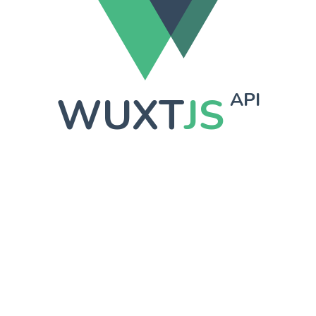
WUXT
JS
API