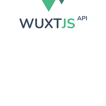
WUXT
JS
API