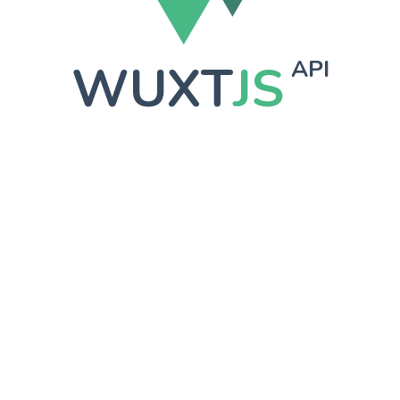
WUXT
JS
API