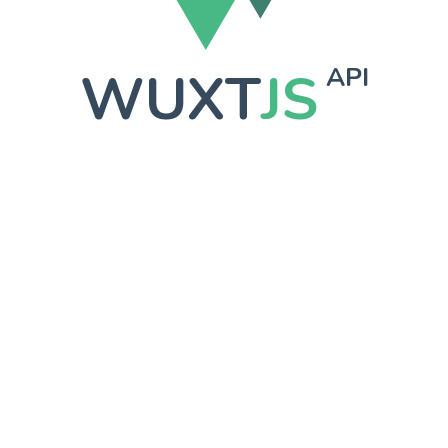
WUXT
JS
API