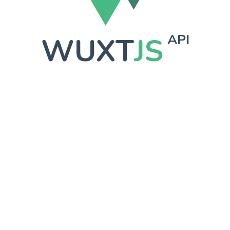
WUXT
JS
API