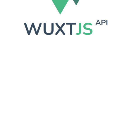
WUXT
JS
API