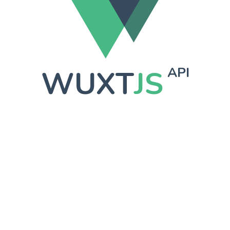
WUXT
JS
API