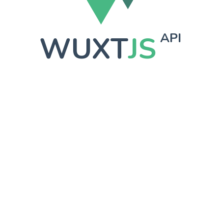
WUXT
JS
API