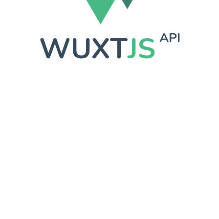
WUXT
JS
API