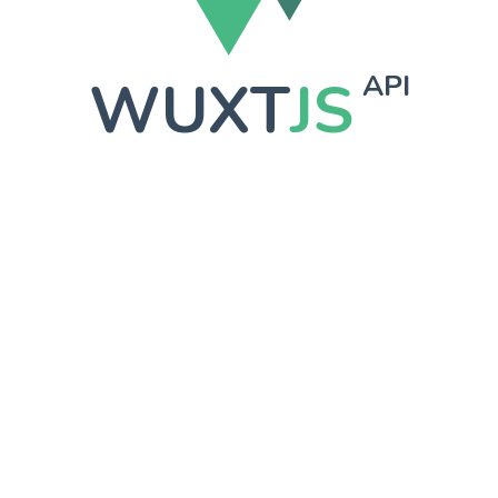
WUXT
JS
API