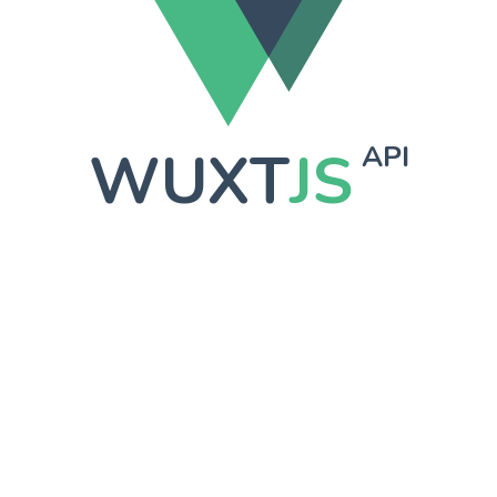
WUXT
JS
API