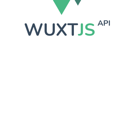
WUXT
JS
API