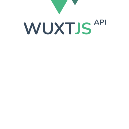
WUXT
JS
API