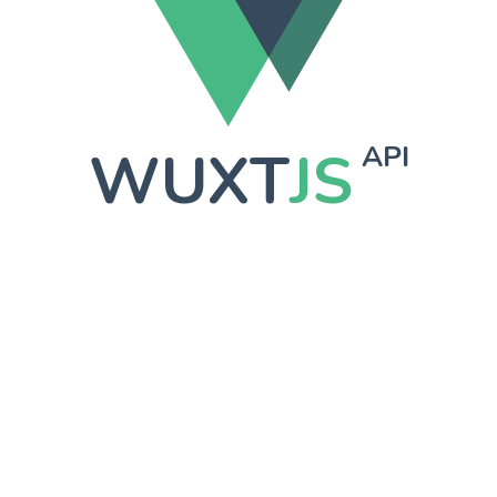
WUXT
JS
API