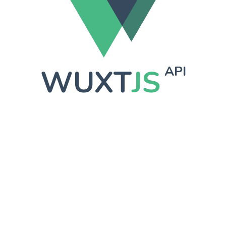
WUXT
JS
API