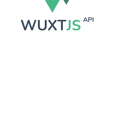
WUXT
JS
API