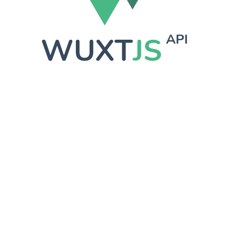
WUXT
JS
API