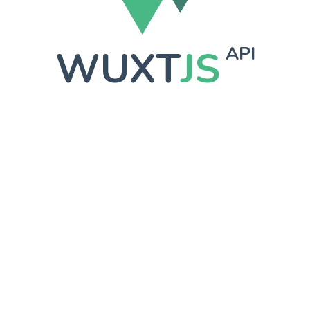
WUXT
JS
API