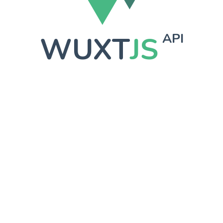
WUXT
JS
API