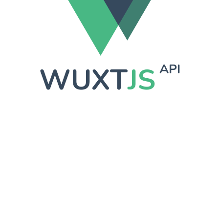
WUXT
JS
API