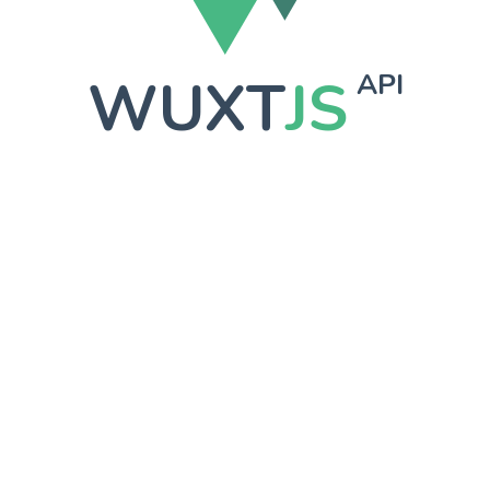
WUXT
JS
API