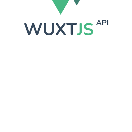
WUXT
JS
API