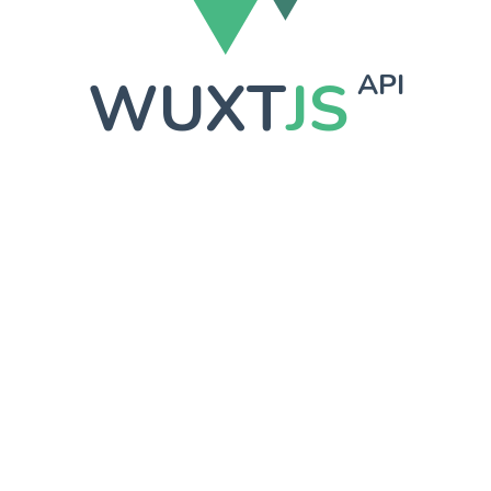
WUXT
JS
API