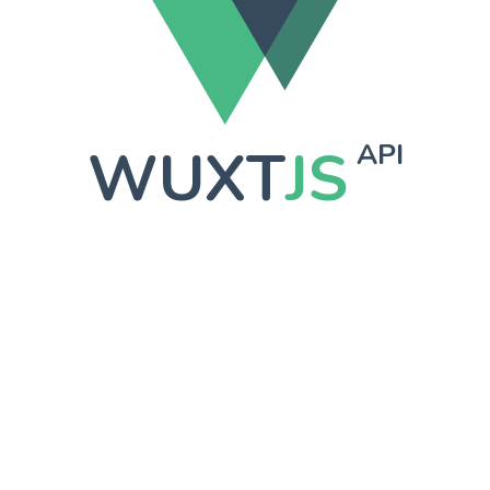
WUXT
JS
API