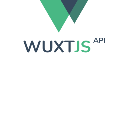
WUXT
JS
API