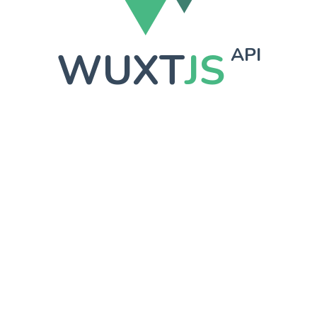
WUXT
JS
API